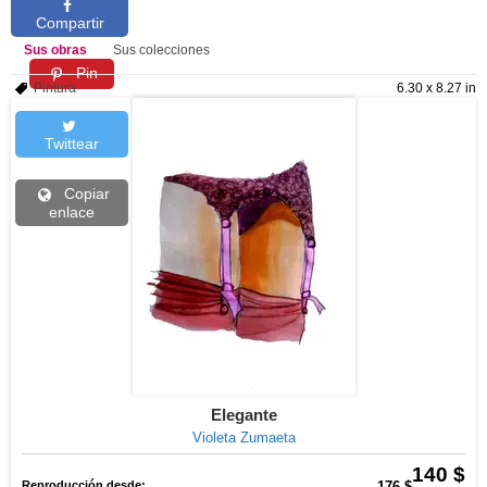
Compartir
Sus obras
Sus colecciones
Pin
Pintura
6.30 x 8.27 in
Twittear
Copiar
enlace
Elegante
Violeta Zumaeta
140 $
Reproducción desde:
176 $